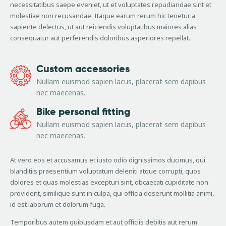
necessitatibus saepe eveniet, ut et voluptates repudiandae sint et
molestiae non recusandae. Itaque earum rerum hic tenetur a
sapiente delectus, ut aut reiciendis voluptatibus maiores alias
consequatur aut perferendis doloribus asperiores repellat.
Custom accessories
Nullam euismod sapien lacus, placerat sem dapibus
nec maecenas.
Bike personal fitting
Nullam euismod sapien lacus, placerat sem dapibus
nec maecenas.
At vero eos et accusamus et iusto odio dignissimos ducimus, qui
blanditiis praesentium voluptatum deleniti atque corrupti, quos
dolores et quas molestias excepturi sint, obcaecati cupiditate non
provident, similique sunt in culpa, qui officia deserunt mollitia animi,
id est laborum et dolorum fuga.
Temporibus autem quibusdam et aut officiis debitis aut rerum