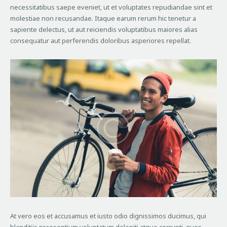
necessitatibus saepe eveniet, ut et voluptates repudiandae sint et
molestiae non recusandae. Itaque earum rerum hic tenetur a
sapiente delectus, ut aut reiciendis voluptatibus maiores alias
consequatur aut perferendis doloribus asperiores repellat.
At vero eos et accusamus et iusto odio dignissimos ducimus, qui
blanditiis praesentium voluptatum deleniti atque corrupti, quos