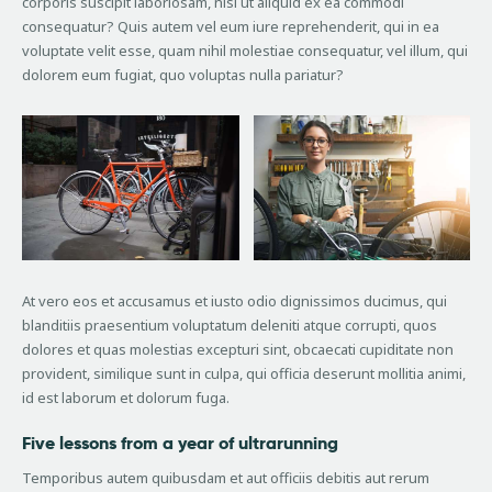
corporis suscipit laboriosam, nisi ut aliquid ex ea commodi
consequatur? Quis autem vel eum iure reprehenderit, qui in ea
voluptate velit esse, quam nihil molestiae consequatur, vel illum, qui
dolorem eum fugiat, quo voluptas nulla pariatur?
At vero eos et accusamus et iusto odio dignissimos ducimus, qui
blanditiis praesentium voluptatum deleniti atque corrupti, quos
dolores et quas molestias excepturi sint, obcaecati cupiditate non
provident, similique sunt in culpa, qui officia deserunt mollitia animi,
id est laborum et dolorum fuga.
Five lessons from a year of ultrarunning
Temporibus autem quibusdam et aut officiis debitis aut rerum